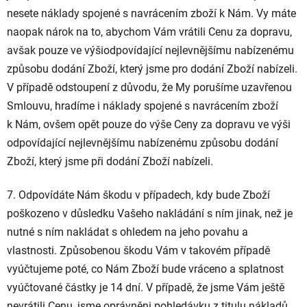
nesete náklady spojené s navrácením zboží k Nám. Vy máte
naopak nárok na to, abychom Vám vrátili Cenu za dopravu,
avšak pouze ve výši
odpovídající nejlevnějšímu nabízenému
způsobu dodání Zboží, který jsme pro dodání Zboží nabízeli.
V případě odstoupení z důvodu, že My porušíme uzavřenou
Smlouvu, hradíme i náklady spojené s navrácením zboží
k Nám, ovšem opět pouze do výše Ceny za dopravu ve výši
odpovídající nejlevnějšímu nabízenému způsobu dodání
Zboží, který jsme při dodání Zboží nabízeli.
7. Odpovídáte Nám škodu v případech, kdy bude Zboží
poškozeno v důsledku Vašeho nakládání s ním jinak, než je
nutné s ním nakládat s ohledem na jeho povahu a
vlastnosti. Způsobenou škodu Vám v takovém případě
vyúčtujeme poté, co Nám Zboží bude vráceno a splatnost
vyúčtované částky je 14 dní. V případě, že jsme Vám ještě
nevrátili Cenu, jsme oprávněni pohledávku z titulu nákladů