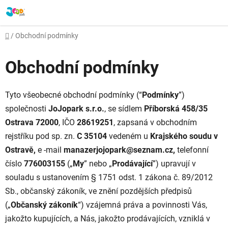
Přejít
na
obsah
Domů
/
Obchodní podmínky
Obchodní podmínky
Tyto všeobecné obchodní podmínky (“
Podmínky
”)
společnosti
JoJopark s.r.o.
, se sídlem
Příborská 458/35
Ostrava 72000
, IČO
28619251
, zapsaná v obchodním
rejstříku pod sp. zn.
C 35104
vedeném u
Krajského soudu v
Ostravě,
e -mail
manazerjojopark@seznam.cz,
telefonní
číslo
776003155
(„
My
” nebo „
Prodávající
”) upravují v
souladu s ustanovením § 1751 odst. 1 zákona č. 89/2012
Sb., občanský zákoník, ve znění pozdějších předpisů
(„
Občanský zákoník
“) vzájemná práva a povinnosti Vás,
jakožto kupujících, a Nás, jakožto prodávajících, vzniklá v