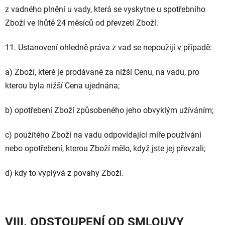
z vadného plnění u vady, která se vyskytne u spotřebního
Zboží ve lhůtě 24 měsíců od převzetí Zboží.
11. Ustanovení ohledně práva z vad se nepoužijí v případě:
a) Zboží, které je prodávané za nižší Cenu, na vadu, pro
kterou byla nižší Cena ujednána;
b) opotřebení Zboží způsobeného jeho obvyklým užíváním;
c) použitého Zboží na vadu odpovídající míře používání
nebo opotřebení, kterou Zboží mělo, když jste jej převzali;
d) kdy to vyplývá z povahy Zboží.
VIII. ODSTOUPENÍ OD SMLOUVY