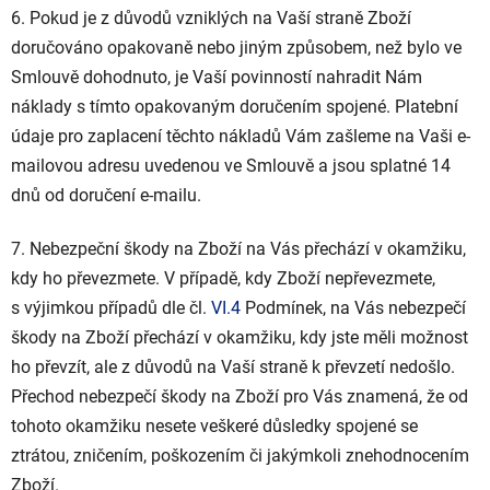
6. Pokud je z důvodů vzniklých na Vaší straně Zboží
doručováno opakovaně nebo jiným způsobem, než bylo ve
Smlouvě dohodnuto, je Vaší povinností nahradit Nám
náklady s tímto opakovaným doručením spojené. Platební
údaje pro zaplacení těchto nákladů Vám zašleme na Vaši e-
mailovou adresu uvedenou ve Smlouvě a jsou splatné 14
dnů od doručení e-mailu.
7.
Nebezpeční škody na Zboží na Vás přechází v okamžiku,
kdy ho převezmete. V případě, kdy Zboží nepřevezmete,
s výjimkou případů dle čl.
VI.
4
Podmínek, na Vás nebezpečí
škody na Zboží přechází v okamžiku, kdy jste měli možnost
ho převzít, ale z důvodů na Vaší straně k převzetí nedošlo.
Přechod nebezpečí škody na Zboží pro Vás znamená, že od
tohoto okamžiku nesete veškeré důsledky spojené se
ztrátou, zničením, poškozením či jakýmkoli znehodnocením
Zboží.