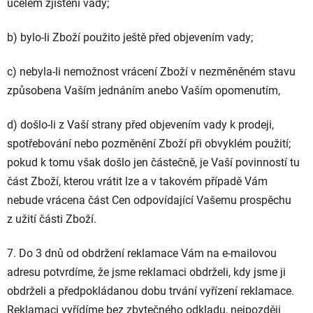
účelem zjištění vady;
b) bylo-li Zboží použito ještě před objevením vady;
c) nebyla-li nemožnost vrácení Zboží v nezměněném stavu
způsobena Vaším jednáním anebo Vaším opomenutím,
d) došlo-li z Vaší strany před objevením vady k prodeji,
spotřebování nebo pozměnění Zboží při obvyklém použití;
pokud k tomu však došlo jen částečně, je Vaší povinností tu
část Zboží, kterou vrátit lze a v takovém případě Vám
nebude vrácena část Cen odpovídající Vašemu prospěchu
z užití části Zboží.
7. Do 3 dnů od obdržení reklamace Vám na e-mailovou
adresu potvrdíme, že jsme reklamaci obdrželi, kdy jsme ji
obdrželi a předpokládanou dobu trvání vyřízení reklamace.
Reklamaci vyřídíme bez zbytečného odkladu, nejpozději