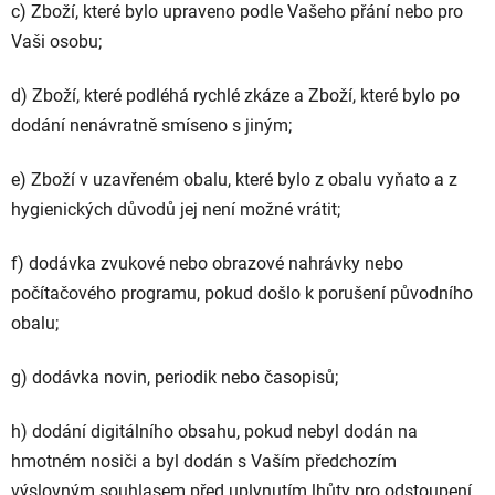
c) Zboží, které bylo upraveno podle Vašeho přání nebo pro
Vaši osobu;
d) Zboží, které podléhá rychlé zkáze a Zboží, které bylo po
dodání nenávratně smíseno s jiným;
e) Zboží v uzavřeném obalu, které bylo z obalu vyňato a z
hygienických důvodů jej není možné vrátit;
f) dodávka zvukové nebo obrazové nahrávky nebo
počítačového programu, pokud došlo k porušení původního
obalu;
g) dodávka novin, periodik nebo časopisů;
h) dodání digitálního obsahu, pokud nebyl dodán na
hmotném nosiči a byl dodán s Vaším předchozím
výslovným souhlasem před uplynutím lhůty pro odstoupení