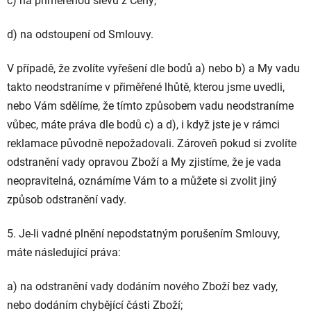
c) na přiměřenou slevu z Ceny;
d) na odstoupení od Smlouvy.
V případě, že zvolíte vyřešení dle bodů a) nebo b) a My vadu
takto neodstraníme v přiměřené lhůtě, kterou jsme uvedli,
nebo Vám sdělíme, že tímto způsobem vadu neodstraníme
vůbec, máte práva dle bodů c) a d), i když jste je v rámci
reklamace původně nepožadovali. Zároveň pokud si zvolíte
odstranění vady opravou Zboží a My zjistíme, že je vada
neopravitelná, oznámíme Vám to a můžete si zvolit jiný
způsob odstranění vady.
5. Je-li vadné plnění nepodstatným porušením Smlouvy,
máte následující práva:
a) na odstranění vady dodáním nového Zboží bez vady,
nebo dodáním chybějící části Zboží;