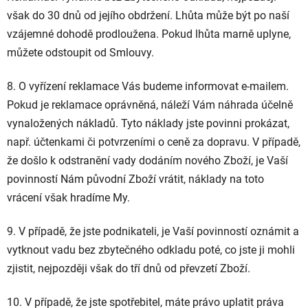
však do 30 dnů od jejího obdržení. Lhůta může být po naší
vzájemné dohodě prodloužena. Pokud lhůta marně uplyne,
můžete odstoupit od Smlouvy.
8. O vyřízení reklamace Vás budeme informovat e-mailem.
Pokud je reklamace oprávněná, náleží Vám náhrada účelně
vynaložených nákladů. Tyto náklady jste povinni prokázat,
např. účtenkami či potvrzeními o ceně za dopravu. V případě,
že došlo k odstranění vady dodáním nového Zboží, je Vaší
povinností Nám původní Zboží vrátit, náklady na toto
vrácení však hradíme My.
9. V případě, že jste podnikateli, je Vaší povinností oznámit a
vytknout vadu bez zbytečného odkladu poté, co jste ji mohli
zjistit, nejpozději však do tří dnů od převzetí Zboží.
10. V případě, že jste spotřebitel, máte právo uplatit práva