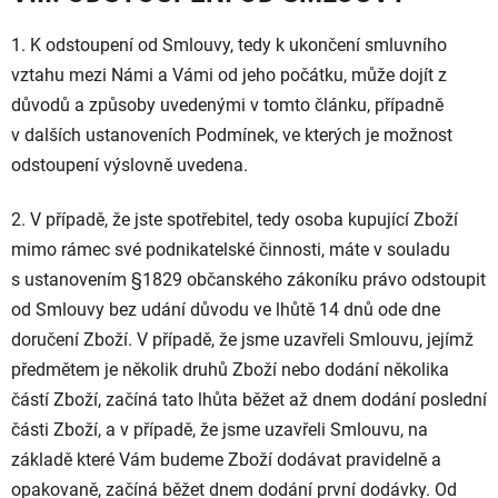
1. K odstoupení od Smlouvy, tedy k ukončení smluvního
vztahu mezi Námi a Vámi od jeho počátku, může dojít z
důvodů a způsoby uvedenými v tomto článku, případně
v dalších ustanoveních Podmínek, ve kterých je možnost
odstoupení výslovně uvedena.
2.
V případě, že jste spotřebitel, tedy osoba kupující Zboží
mimo rámec své podnikatelské činnosti, máte v souladu
s ustanovením §1829 občanského zákoníku právo odstoupit
od Smlouvy bez udání důvodu ve lhůtě 14 dnů ode dne
doručení Zboží. V případě, že jsme uzavřeli Smlouvu, jejímž
předmětem je několik druhů Zboží nebo dodání několika
částí Zboží, začíná tato lhůta běžet až dnem dodání poslední
části Zboží, a v případě, že jsme uzavřeli Smlouvu, na
základě které Vám budeme Zboží dodávat pravidelně a
opakovaně, začíná běžet dnem dodání první dodávky. Od